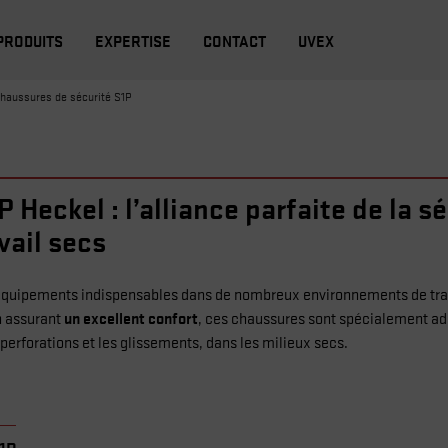
PRODUITS
EXPERTISE
CONTACT
UVEX
haussures de sécurité S1P
Heckel : l’alliance parfaite de la s
vail secs
quipements indispensables dans de nombreux environnements de travai
un excellent confort
n assurant
, ces chaussures sont spécialement ad
 perforations et les glissements, dans les milieux secs.
S1P