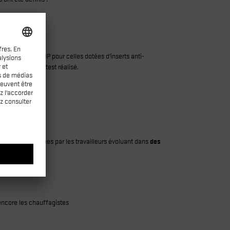
 de sécurité S1P pour celles dotées d’inserts anti-
 S1 PS selon le test réalisé.
 donc privilégiées par les travailleurs évoluant dans
des
 encore les chauffagistes