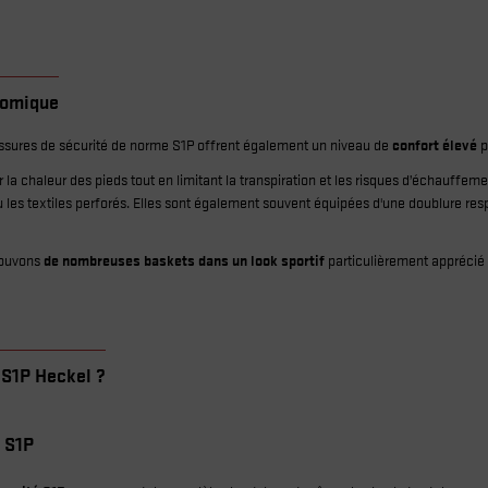
nomique
haussures de sécurité de norme S1P offrent également un niveau de
confort élevé
p
a chaleur des pieds tout en limitant la transpiration et les risques d’échauffemen
ou les textiles perforés. Elles sont également souvent équipées d'une doublure res
trouvons
de nombreuses baskets dans un look sportif
particulièrement apprécié d
 S1P Heckel ?
 S1P