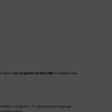
S1P répond
aux exigences de base (SB)
et satisfait à des
erforation. L’exigence « P » nécessaire au marquage
 ont été définis :