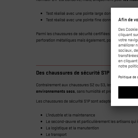
Test réalisé avec une pointe large donnant naissance 
Test réalisé avec une pointe fine donnant naissance 
Parmi les chaussures de sécurité certifiées selon la nouvel
perforation métalliques mais également, pour celles dotée
Des chaussures de sécurité S1P pour les mi
Contrairement aux chaussures S2 ou S3, les chaussures de sé
environnements secs
, sans humidité et présentant peu de 
Les chaussures de sécurité S1P sont adaptées à de nombr
L’industrie et la maintenance
Le second-œuvre et particulièrement les artisans qui i
La logistique et la manutention
Le transport