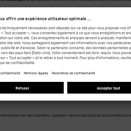
à l’exigence additionnelle PL et au marquage S1 PL
à l’exigence additionnelle PS et au marquage S1 PS
le version de la norme EN 20345 :2022, on retrouvera donc toujours des chaussures
s
d’inserts anti-perforation non métalliques
, des chaussures de sécurité S1 PL et
lieux secs
curité S1P ne sont pas conçues pour résister à la pénétration de l'eau. Elles sont
risques de projection de liquide.
eux métiers notamment dans :
nterviennent sur des chantiers « propres » tels les électriciens, les plombiers ou