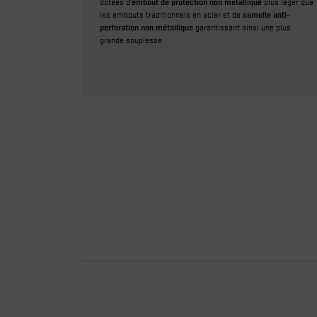
dotées d’
embout de protection non métallique
plus léger que
les embouts traditionnels en acier et de
semelle anti-
perforation non métallique
garantissant ainsi une plus
grande souplesse.