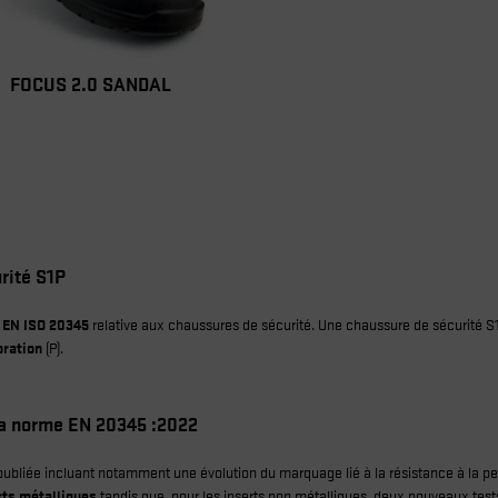
FOCUS 2.0 SANDAL
rité S1P
 EN ISO 20345
relative aux chaussures de sécurité. Une chaussure de sécurité 
oration
(P).
la norme EN 20345 :2022
ubliée incluant notamment une évolution du marquage lié à la résistance à la p
rts métalliques
tandis que, pour les inserts non métalliques, deux nouveaux tests