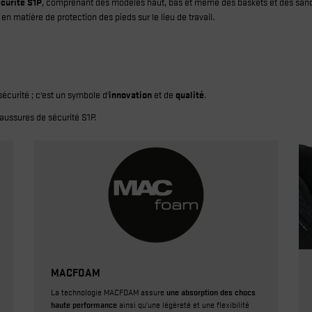
curité S1P
, comprenant des modèles haut, bas et même des baskets et des sandale
n matière de protection des pieds sur le lieu de travail.
curité ; c'est un symbole d'
innovation
et de
qualité
.
aussures de sécurité S1P.
MACFOAM
La technologie MACFOAM assure
une absorption des chocs
haute performance
ainsi qu’une légèreté et une flexibilité