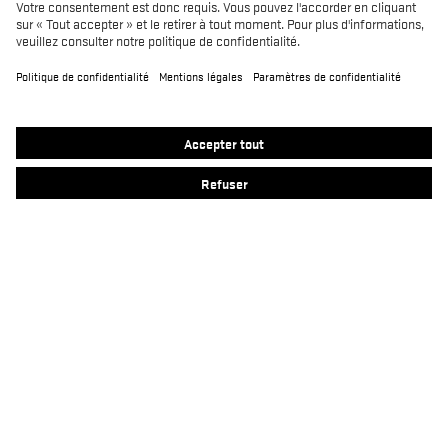
Produits
MACSOLE SPORT
MACSOLE ADVENTURE 3.0
SUXXEED OFFROAD 2.0
MACASPHALT
MACWELDER
RUN-R
FOCUS 2.0
MACSOLE PLUS 2.0
Contact
S'abonner à la newsletter Heckel
Mentions légales