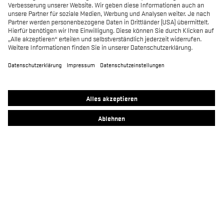
Produkte
MACSOLE SPORT
MACSOLE ADVENTURE 3.0
SUXXEED OFFROAD 2.0
MACASPHALT
MACWELDER
RUN-R
FOCUS 2.0
MACSOLE PLUS 2.0
Kontakt
Heckel Newsletter Anmeldung