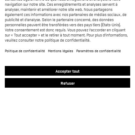
Distributeurs
Produits
MACSOLE SPORT
MACSOLE ADVENTURE 3.0
SUXXEED OFFROAD 2.0
MACASPHALT
MACWELDER
RUN-R
FOCUS 2.0
MACSOLE PLUS 2.0
Contact