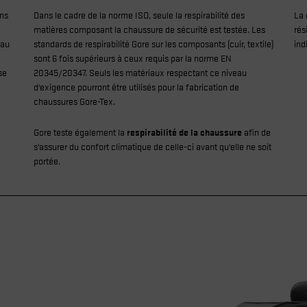
ons
Dans le cadre de la norme ISO, seule la respirabilité des
La 
matières composant la chaussure de sécurité est testée. Les
rés
eau
standards de respirabilité Gore sur les composants (cuir, textile)
ind
sont 6 fois supérieurs à ceux requis par la norme EN
se
20345/20347. Seuls les matériaux respectant ce niveau
d'exigence pourront être utilisés pour la fabrication de
chaussures Gore-Tex.
Gore teste également la
respirabilité de la chaussure
afin de
s'assurer du confort climatique de celle-ci avant qu'elle ne soit
portée.