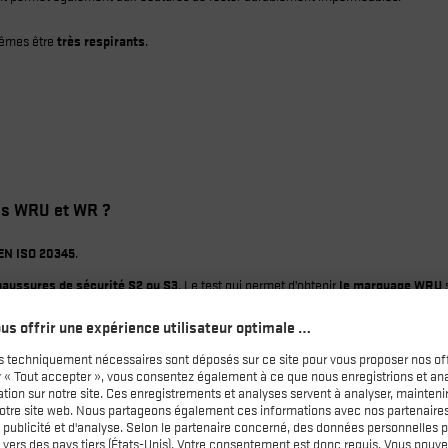
êmes être
très respirants
.
mes WRU et WR ?
EN ISO 20345
.
haussures de sécurité S2 ou S3
. Le test qui permet d’obtenir
le marquage WRU
s
ère qui est testée. Le marquage WR atteste quant à lui que la chaussure entière es
ests différents qui permettent d’obtenir le marquage :
sont portées par une personne effectuant 500 pas (ce qui représente environ 15 m
acée dans un simulateur de marche et est soumise à 4800 flexions (ce qui repré