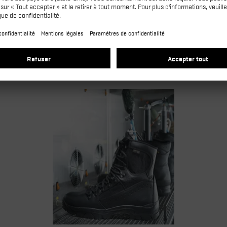
face totale de pénétration ne doit pas excéder 3cm².
pirabilité et de durabilité sont largement supérieures à celles de la norme.
Respirabilité
Du