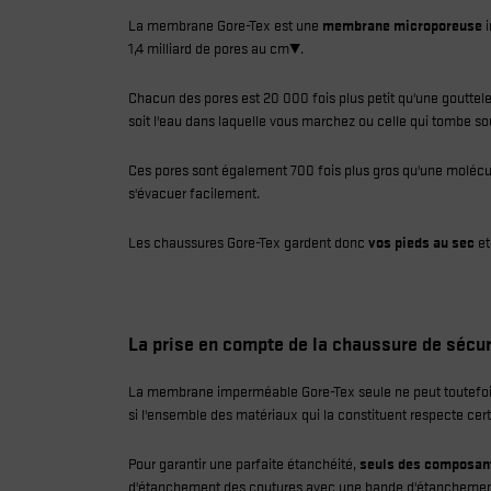
La membrane Gore-Tex est une
membrane microporeuse
i
1,4 milliard de pores au cm².
Chacun des pores est 20 000 fois plus petit qu'une gouttel
soit l'eau dans laquelle vous marchez ou celle qui tombe sou
Ces pores sont également 700 fois plus gros qu'une molécule 
s'évacuer facilement.
Les chaussures Gore-Tex gardent donc
vos pieds au sec
et
La prise en compte de la chaussure de sécu
La membrane imperméable Gore-Tex seule ne peut toutefois g
si l'ensemble des matériaux qui la constituent respecte cer
Pour garantir une parfaite étanchéité,
seuls des composan
d'étanchement des coutures avec une bande d'étanchemen