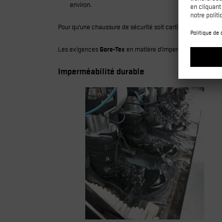
environ.
Pour qu’une chaussure de sécurité soit certifiée WR, la sur
Les exigences
Gore-Tex
en matière d’imperméabilité, de res
Imperméabilité durable