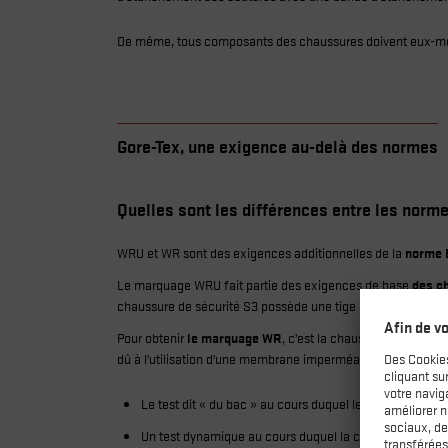
De même, tous composants des chaussures doivent eux-m
Gore-Tex, une exigence au-delà des normes
Quelles sont les différences entre les nor
WRU et WR sont des exigences additionnelles de la
norme 
Le marquage WRU fait partie des exigences de base
des c
chaussure de sécurité S3 possède une tige hydrofuge.
Pour obtenir
le marquage WR
, c’est la chaussure tout enti
dû à l’utilisation d’une membrane imperméable. Il y a deux t
Le test dit « du bac » au cours duquel les chaussures 
Un test dynamique au cours duquel la chaussure est pl