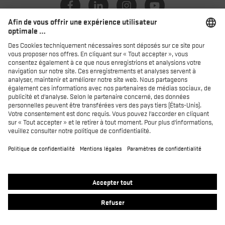
Catalogue
Distributeurs
Produits
MACSOLE SPORT
MACSOLE ADVENTURE 3.0
SUXXEED OFFROAD 2.0
MACASPHALT
MACWELDER
RUN-R