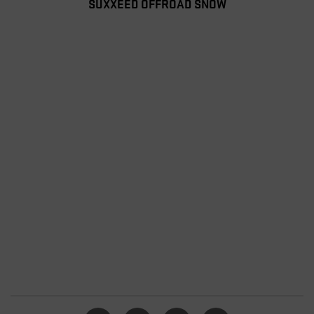
SUXXEED OFFROAD SNOW