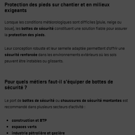
Protection des pieds sur chantier et en milieux
exigeants
Lorsque les conditions météorologiques sont difficiles (pluie, neige ou
boue), les
bottes de sécurité
constituent une solution fiable pour assurer
la
protection des pieds
.
Leur conception robuste et leur semelle adaptée permettent d’offrir une
sécurité renforcée
dans les environnements extérieurs où les sols
peuvent être instables ou glissants.
Pour quels métiers faut-il s’équiper de bottes de
sécurité ?
Le port de
bottes de sécurité
ou
chaussures de sécurité montantes
est
recommandé dans plusieurs secteurs d’activité :
construction et BTP
espaces verts
industrie pétrolière et gazière