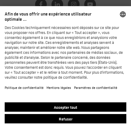
Catalogue
Distributeurs
Produits
MACSOLE SPORT
MACSOLE ADVENTURE 3.0
SUXXEED OFFROAD 2.0
MACASPHALT
MACWELDER
RUN-R