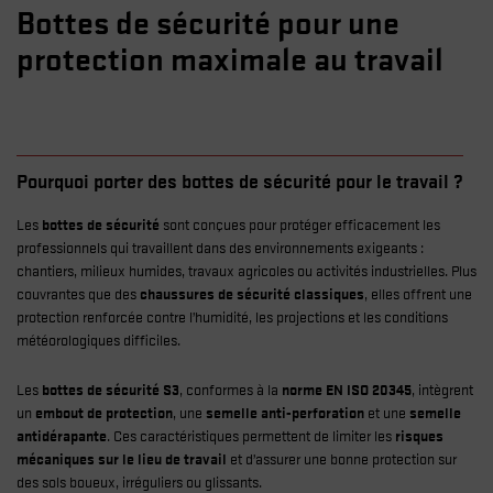
Bottes de sécurité pour une
protection maximale au travail
Pourquoi porter des bottes de sécurité pour le travail ?
Les
bottes de sécurité
sont conçues pour protéger efficacement les
professionnels qui travaillent dans des environnements exigeants :
chantiers, milieux humides, travaux agricoles ou activités industrielles. Plus
couvrantes que des
chaussures de sécurité classiques
, elles offrent une
protection renforcée contre l’humidité, les projections et les conditions
météorologiques difficiles.
Les
bottes de sécurité S3
, conformes à la
norme
EN ISO 20345
, intègrent
un
embout de protection
, une
semelle anti-perforation
et une
semelle
antidérapante
. Ces caractéristiques permettent de limiter les
risques
mécaniques sur le lieu de travail
et d’assurer une bonne protection sur
des sols boueux, irréguliers ou glissants.