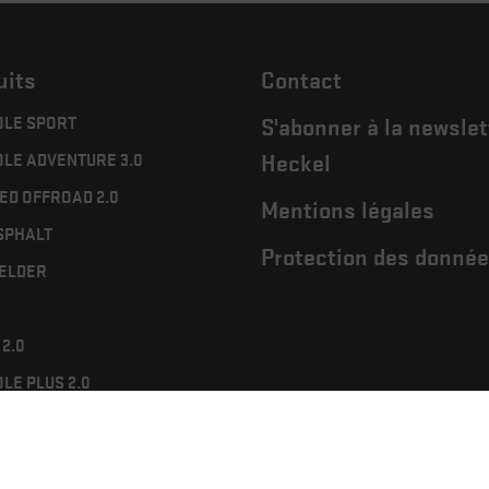
uits
Contact
LE SPORT
S'abonner à la newslet
LE ADVENTURE 3.0
Heckel
ED OFFROAD 2.0
Mentions légales
SPHALT
Protection des donné
ELDER
2.0
LE PLUS 2.0