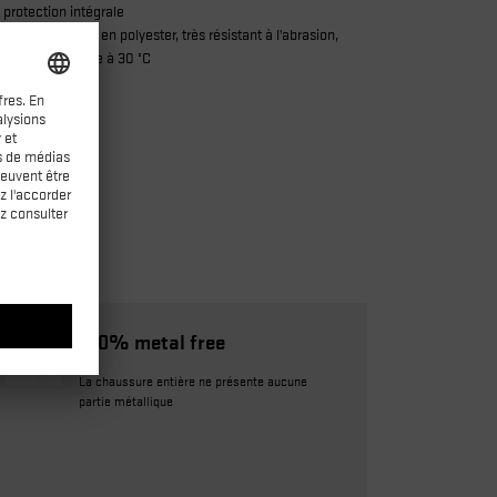
 protection intégrale
yclés | dessus en polyester, très résistant à l’abrasion,
umidité | lavable à 30 °C
100% metal free
La chaussure entière ne présente aucune
partie métallique