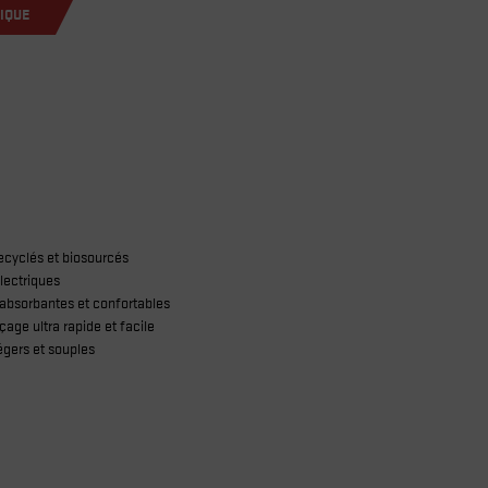
IQUE
recyclés et biosourcés
électriques
absorbantes et confortables
age ultra rapide et facile
égers et souples