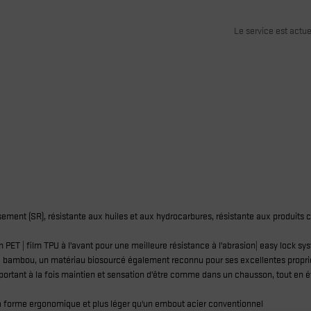
Le service est actue
ement (SR), résistante aux huiles et aux hydrocarbures, résistante aux produits c
n PET | film TPU à l’avant pour une meilleure résistance à l’abrasion| easy lock 
e bambou, un matériau biosourcé également reconnu pour ses excellentes proprié
portant à la fois maintien et sensation d’être comme dans un chausson, tout en évi
sa forme ergonomique et plus léger qu'un embout acier conventionnel