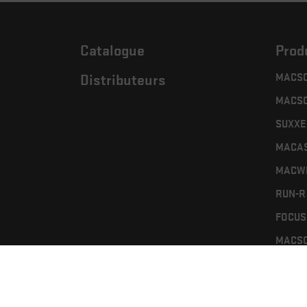
Catalogue
Prod
MACSO
Distributeurs
MACSO
SUXXE
MACA
MACW
RUN-R
FOCUS 
MACSO