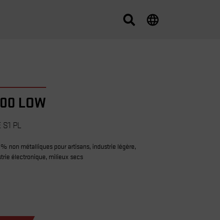
100 LOW
 S1 PL
% non métalliques pour artisans, industrie légère,
strie électronique, milieux secs