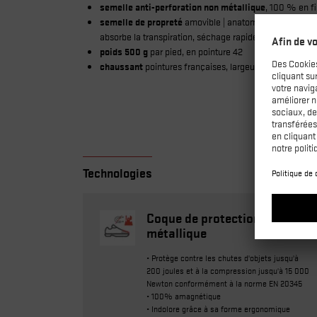
semelle anti-perforation non métallique
, 100 % en fi
semelle de propreté
amovible | anatomique avec absorbeu
absorbe la transpiration, séchage rapide | dessous en m
poids 500 g
par pied, en pointure 42
chaussant
pointures françaises, largeur 11
Technologies
Coque de protection non
métallique
• Protège contre les chutes d'objets jusqu'à
200 joules et à la compression jusqu'à 15 000
Newton conformément à la norme EN 20345
• 100% amagnétique
• Indolore grâce à sa forme ergonomique