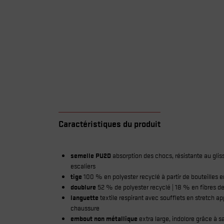
Caractéristiques du produit
semelle PU2D
absorption des chocs, résistante au gliss
escaliers
tige
100 % en polyester recyclé à partir de bouteilles e
doublure
52 % de polyester recyclé | 18 % en fibres d
languette
textile respirant avec soufflets en stretch ap
chaussure
embout non métallique
extra large, indolore grâce à 