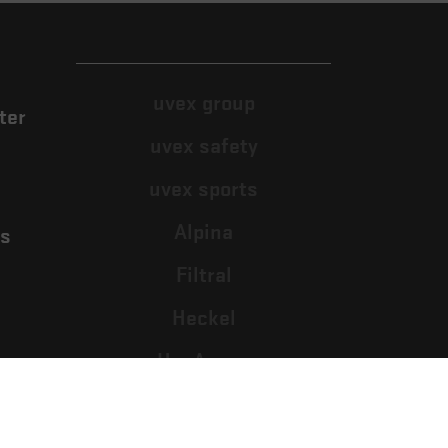
uvex group
ter
uvex safety
uvex sports
Alpina
es
Filtral
Heckel
HexArmor
Rainer Winter Stiftung