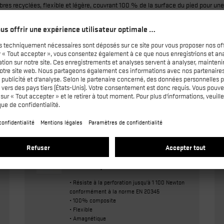
bres recyclées, flexible et légère, couvrant 100 % de la surface du pied pour une
rs de chocs à l’avant et à l’arrière | fabriquée à partir de 75 % de matériaux rec
ousse en PU à cellules ouvertes pour une très grande capacité d’absorption de l’h
Semelle anti-perforation non
métallique
• Résiste à la perforation jusqu'à 1 100 Newton
conformément à la norme EN 20345
• 100% composite
• Flexible
• Amagnétique