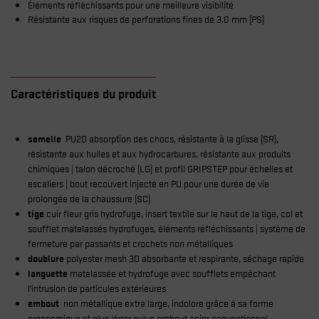
Éléments réfléchissants pour une meilleure visibilité
Résistante aux risques de perforations fines de 3.0 mm (PS)
Caractéristiques du produit
semelle
PU2D absorption des chocs, résistante à la glisse (SR),
résistante aux huiles et aux hydrocarbures, résistante aux produits
chimiques | talon décroché (LG) et profil GRIPSTEP pour échelles et
escaliers | bout recouvert injecté en PU pour une durée de vie
prolongée de la chaussure (SC)
tige
cuir fleur gris hydrofuge, insert textile sur le haut de la tige, col et
soufflet matelassés hydrofuges, éléments réfléchissants | système de
fermeture par passants et crochets non métalliques
doublure
polyester mesh 3D absorbante et respirante, séchage rapide
languette
matelassée et hydrofuge avec soufflets empêchant
l’intrusion de particules extérieures
embout
non métallique extra large, indolore grâce à sa forme
ergonomique et plus léger qu'un embout acier conventionnel