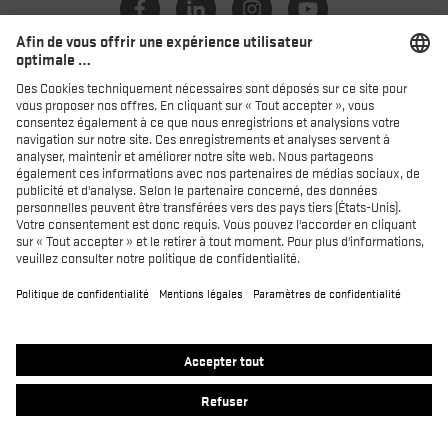
Catalogue
Distributeurs
Produits
MACSOLE SPORT
MACSOLE ADVENTURE 3.0
SUXXEED OFFROAD 2.0
MACASPHALT
MACWELDER
RUN-R