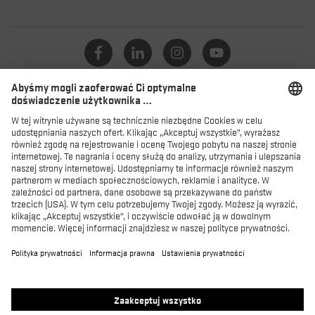
Katalog
Lokalizator sklepów
Produkty
MACSOLE SPORT
MACSOLE ADVENTURE 3.0
SUXXEED OFFROAD 2.0
MACASPHALT