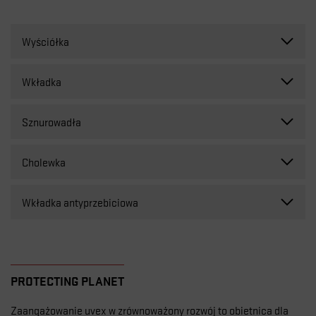
Wyściółka
52% poliester z recyklingu
18% włókna bambusowe
Wkładka
90% pianka PU z recyklingu
Sznurowadła
100% z recyklingu
Cholewka
100% poliester z recyklingu z butelek PET
Wkładka antyprzebiciowa
100% włókien z recyklingu
PROTECTING PLANET
Zaangażowanie uvex w zrównoważony rozwój to obietnica dla