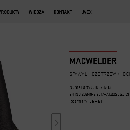
PRODUKTY
WIEDZA
KONTAKT
UVEX
MACWELDER
SPAWALNICZE TRZEWIKI O
Numer artykułu: 78213
S3 C
EN ISO 20349-2:2017+A1:2020
36 – 51
Rozmiary: