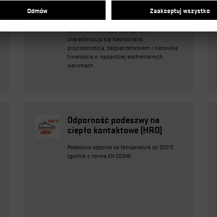
Podeszwy stworzone w technologii MACSOLE®,
wykonane z opatentowanej mieszanki
kauczuków nitrylowych opracowanych przez
dział prac badawczo-rozwojowych,
charakteryzują się niezrównaną
przyczepnością, bezpieczeństwem i niezwykłą
trwałością w najbardziej ekstremalnych
warunkach.
Odporność podeszwy na
ciepło kontaktowe (HRO)
Podeszwa odporna na temperaturę do 300°C
zgodnie z normą EN 20345