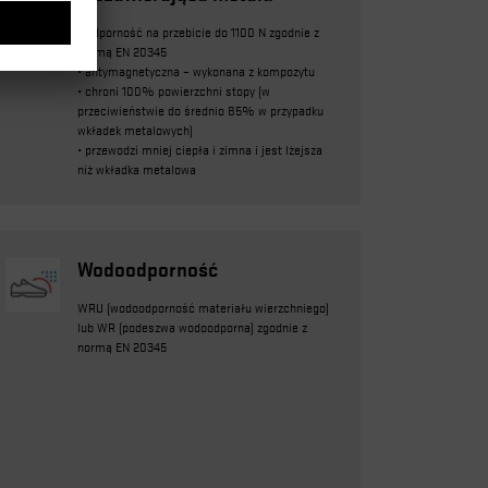
• Odporność na przebicie do 1100 N zgodnie z
normą EN 20345
• antymagnetyczna – wykonana z kompozytu
• chroni 100% powierzchni stopy (w
przeciwieństwie do średnio 85% w przypadku
wkładek metalowych)
• przewodzi mniej ciepła i zimna i jest lżejsza
niż wkładka metalowa
Wodoodporność
WRU (wodoodporność materiału wierzchniego)
lub WR (podeszwa wodoodporna) zgodnie z
normą EN 20345