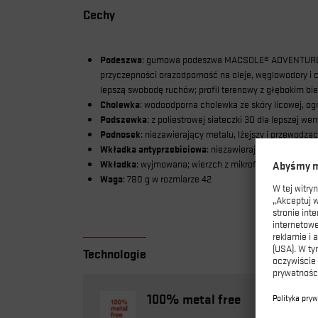
Cechy
Podeszwa
: gumowa podeszwa MACSOLE® ADVENTURE 3.0
przyczepności oraz
odporność na oleje, węglowodory i c
lepszą swobodę ruchów;
profil terenowy z głębokim b
Cholewka
: wodoodporna cholewka ze skóry licowej, og
Podszewka
: z poliestrowej siateczki 3D dla lepszej wen
Podnosek
: niezawierający metalu, lżejszy i przewodzą
Wkładka antyprzebiciowa
: niezawierająca metalu, le
Wkładka
: wyjmowana; wierzch z mikrofibry, spód z pia
Waga
: 780 g w rozmiarze 42
Technologie
100% metal free