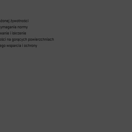
użonej żywotności
 wymagania normy
anie i iskrzenie
ości na gorących powierzchniach
ego wsparcia i ochrony