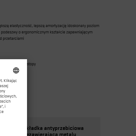
szą elastyczność, lepszą amortyzację i
doskonały poziom
il podeszwy o ergonomicznym kształcie zapewniającym
d przetarciami
00% powierzchni stopy
Wkładka antyprzebiciowa
niezawierająca metalu