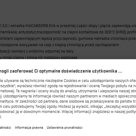
 i wkładka MACABSORB EVA w przedniej części stopy i pięcie zapewniają więk
hemikalia; antystatyczna;
odporność na ciepło kontaktowe do 300°C (HRO);
prof
ieżnikiem zapewniającym lepszą przyczepność;
gumowa nakładka chroniąca prze
nioodporne szwy,
pasek na rzep z klapką chroniącą przed zachlapaniem
tylacji;
kołnierz z włókniny odpornej na iskry
cy mniej ciepła i zimna niż metalowy podnosek
kka i elastyczna, przewodzi mniej ciepła i zimna niż wkładka metalowa, chroni 1
nki PU
MACSOLE®