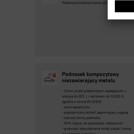
Podeszwa środkowa wolna od metalu
Podnosek kompozytowy
niezawierający metalu
• Chroni przed przedmiotami spadającymi z
energią do 200 J i naciskiem do 15 000 N
zgodnie z normą EN 20345
• antymagnetyczny
• ergonomiczny kształt zapewniający wygodę
• szeroka forma podnoska
• 20% lżejszy od podnosków metalowych
• przewodzi zdecydowanie mniej ciepła i zimna
niż podnoski metalowe