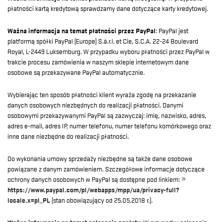
płatności kartą kredytową sprawdzamy dane dotyczące karty kredytowej.
Ważna informacja na temat płatności przez PayPal
: PayPal jest
platformą spółki PayPal (Europe) S.à.r.l. et Cie, S.C.A. 22-24 Boulevard
Royal, L-2449 Luksemburg. W przypadku wyboru płatności przez PayPal w
trakcie procesu zamówienia w naszym sklepie internetowym dane
osobowe są przekazywane PayPal automatycznie.
Wybierając ten sposób płatności klient wyraża zgodę na przekazanie
danych osobowych niezbędnych do realizacji płatności. Danymi
osobowymi przekazywanymi PayPal są zazwyczaj: imię, nazwisko, adres,
adres e-mail, adres IP, numer telefonu, numer telefonu komórkowego oraz
inne dane niezbędne do realizacji płatności.
Do wykonania umowy sprzedaży niezbędne są także dane osobowe
powiązane z danym zamówieniem. Szczegółowe informacje dotyczące
ochrony danych osobowych w PayPal są dostępne pod linkiem:
https://www.paypal.com/pl/webapps/mpp/ua/privacy-full?
locale.x=pl_PL
(stan obowiązujący od 25.05.2018 r.).