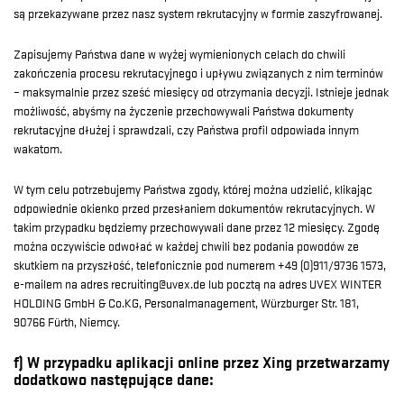
są przekazywane przez nasz system rekrutacyjny w formie zaszyfrowanej.
Zapisujemy Państwa dane w wyżej wymienionych celach do chwili
zakończenia procesu rekrutacyjnego i upływu związanych z nim terminów
– maksymalnie przez sześć miesięcy od otrzymania decyzji. Istnieje jednak
możliwość, abyśmy na życzenie przechowywali Państwa dokumenty
rekrutacyjne dłużej i sprawdzali, czy Państwa profil odpowiada innym
wakatom.
W tym celu potrzebujemy Państwa zgody, której można udzielić, klikając
odpowiednie okienko przed przesłaniem dokumentów rekrutacyjnych. W
takim przypadku będziemy przechowywali dane przez 12 miesięcy. Zgodę
można oczywiście odwołać w każdej chwili bez podania powodów ze
skutkiem na przyszłość, telefonicznie pod numerem +49 (0)911/9736 1573,
e-mailem na adres recruiting@uvex.de lub pocztą na adres UVEX WINTER
HOLDING GmbH & Co.KG, Personalmanagement, Würzburger Str. 181,
90766 Fürth, Niemcy.
f) W przypadku aplikacji online przez Xing przetwarzamy
dodatkowo następujące dane: