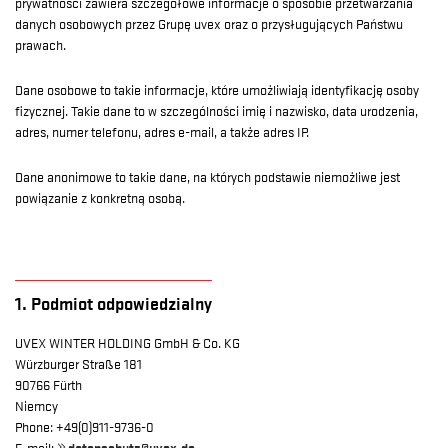
prywatności zawiera szczegółowe informacje o sposobie przetwarzania
danych osobowych przez Grupę uvex oraz o przysługujących Państwu
prawach.
Dane osobowe to takie informacje, które umożliwiają identyfikację osoby
fizycznej. Takie dane to w szczególności imię i nazwisko, data urodzenia,
adres, numer telefonu, adres e-mail, a także adres IP.
Dane anonimowe to takie dane, na których podstawie niemożliwe jest
powiązanie z konkretną osobą.
1. Podmiot odpowiedzialny
UVEX WINTER HOLDING GmbH & Co. KG
Würzburger Straße 181
90766 Fürth
Niemcy
Phone: +49(0)911-9736-0
E-mail:
datenschutz@uvex.de