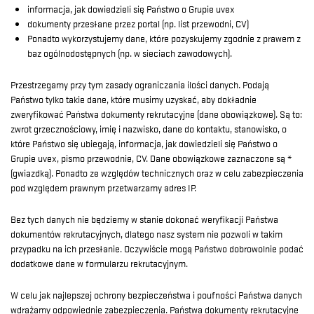
informacja, jak dowiedzieli się Państwo o Grupie uvex
dokumenty przesłane przez portal (np. list przewodni, CV)
Ponadto wykorzystujemy dane, które pozyskujemy zgodnie z prawem z
baz ogólnodostępnych (np. w sieciach zawodowych).
Przestrzegamy przy tym zasady ograniczania ilości danych. Podają
Państwo tylko takie dane, które musimy uzyskać, aby dokładnie
zweryfikować Państwa dokumenty rekrutacyjne (dane obowiązkowe). Są to:
zwrot grzecznościowy, imię i nazwisko, dane do kontaktu, stanowisko, o
które Państwo się ubiegają, informacja, jak dowiedzieli się Państwo o
Grupie uvex, pismo przewodnie, CV. Dane obowiązkowe zaznaczone są *
(gwiazdką). Ponadto ze względów technicznych oraz w celu zabezpieczenia
pod względem prawnym przetwarzamy adres IP.
Bez tych danych nie będziemy w stanie dokonać weryfikacji Państwa
dokumentów rekrutacyjnych, dlatego nasz system nie pozwoli w takim
przypadku na ich przesłanie. Oczywiście mogą Państwo dobrowolnie podać
dodatkowe dane w formularzu rekrutacyjnym.
W celu jak najlepszej ochrony bezpieczeństwa i poufności Państwa danych
wdrażamy odpowiednie zabezpieczenia. Państwa dokumenty rekrutacyjne