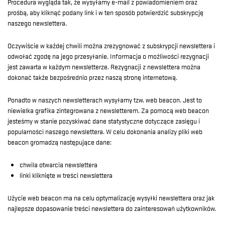
Procedura wygląda tak, że wysyłamy e-mail z powiadomieniem oraz
prośbą, aby kliknąć podany link i w ten sposób potwierdzić subskrypcję
naszego newslettera.
Oczywiście w każdej chwili można zrezygnować z subskrypcji newslettera i
odwołać zgodę na jego przesyłanie. Informacja o możliwości rezygnacji
jest zawarta w każdym newsletterze. Rezygnacji z newslettera można
dokonać także bezpośrednio przez naszą stronę internetową.
Ponadto w naszych newsletterach wysyłamy tzw. web beacon. Jest to
niewielka grafika zintegrowana z newsletterem. Za pomocą web beacon
jesteśmy w stanie pozyskiwać dane statystyczne dotyczące zasięgu i
popularności naszego newslettera. W celu dokonania analizy pliki web
beacon gromadzą następujące dane:
chwila otwarcia newslettera
linki kliknięte w treści newslettera
Użycie web beacon ma na celu optymalizację wysyłki newslettera oraz jak
najlepsze dopasowanie treści newslettera do zainteresowań użytkowników.