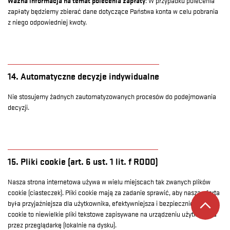
Ważna informacja na temat polecenia zapłaty
: W przypadku polecenia
zapłaty będziemy zbierać dane dotyczące Państwa konta w celu pobrania
z niego odpowiedniej kwoty.
14. Automatyczne decyzje indywidualne
Nie stosujemy żadnych zautomatyzowanych procesów do podejmowania
decyzji.
15. Pliki cookie (art. 6 ust. 1 lit. f RODO)
Nasza strona internetowa używa w wielu miejscach tak zwanych plików
cookie (ciasteczek). Pliki cookie mają za zadanie sprawić, aby nasza oferta
była przyjaźniejsza dla użytkownika, efektywniejsza i bezpieczniejsza. Pliki
cookie to niewielkie pliki tekstowe zapisywane na urządzeniu użytkownika
przez przeglądarkę (lokalnie na dysku).