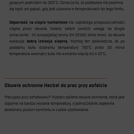
gorącym podłożem do 300°C. Oznacza to, że podeszwa nie powinna
się topić ani pękać, gdy jest używana w temperaturach do tego limitu.
Odporność na ciepło kontaktowe
nie zapobiega przepuszczalności
ciepła przez obuwie. Należy zatem zwrócić uwagę na drugie
oznaczenie - HI europejskiej normy EN 20345, które mówi, że obuwie
wykazuje
dobrą izolację cieplną
. Wymóg ten poświadcza, że po
poddaniu buta działaniu temperatury 150°C przez 30 minut
temperatura wewnątrz buta nie wzrośnie więcej niż o 22°C.
Obuwie ochronne Heckel do prac przy asfalcie
Pracujesz przy asfaltwaniu? Wybierz solidne obuwie ochronne, które jest
odporne na bardzo wysokie temperatury, a jednocześnie zapewnia
doskonały poziom komfortu w czasie użytkowania.