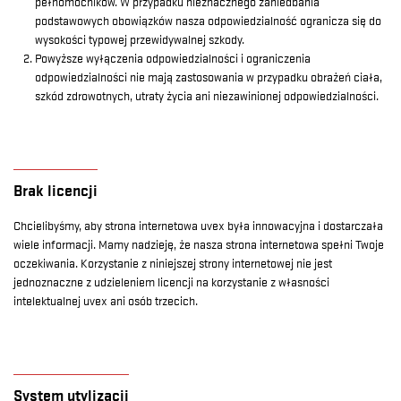
pełnomocników. W przypadku nieznacznego zaniedbania
podstawowych obowiązków nasza odpowiedzialność ogranicza się do
wysokości typowej przewidywalnej szkody.
Powyższe wyłączenia odpowiedzialności i ograniczenia
odpowiedzialności nie mają zastosowania w przypadku obrażeń ciała,
szkód zdrowotnych, utraty życia ani niezawinionej odpowiedzialności.
Brak licencji
Chcielibyśmy, aby strona internetowa uvex była innowacyjna i dostarczała
wiele informacji. Mamy nadzieję, że nasza strona internetowa spełni Twoje
oczekiwania. Korzystanie z niniejszej strony internetowej nie jest
jednoznaczne z udzieleniem licencji na korzystanie z własności
intelektualnej uvex ani osób trzecich.
System utylizacji