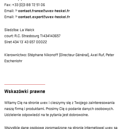
Fax: +33 (0)3 88 72 51 06
Email:
contact.france@uvex-heckel.fr
Email:
contact.export@uvex-heckel.fr
Siedziba: La Walck
court: R.C. Strasbourg TI434143657
Siret 434 13´43 657 00022
Kierownictwo: Stéphane Nikonoff (Directeur Général), Axel Ruf, Peter
Eschenlohr
Wskazówki prawne
Witamy Cię na stronie uvex i cieszymy się z Twojego zainteresowania
naszą firmą i produktami. Prosimy Cię o podanie danych osobowych.
Udzielenie odpowiedzi na te pytania jest dobrowolne.
Wszystkie dane osobowe zgromadzone na stronie internetowej uvex są