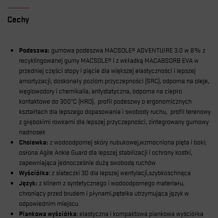
Cechy
Podeszwa:
gumowa podeszwa MACSOLE® ADVENTUIRE 3.0 w 8% z
recyklingowanej gumy MACSOLE® i z wkładką MACABSORB EVA w
przedniej części stopy i pięcie dla większej elastyczności i lepszej
amortyzacji, doskonały poziom przyczepności (SRC), odporna na oleje,
węglowodory i chemikalia, antystatyczna, odporna na ciepło
kontaktowe do 300°C (HRO), profil podeszwy o ergonomicznych
kształtach dla lepszego dopasowania i swobody ruchu, profil terenowy
z głębokimi rowkami dla lepszej przyczepności, zintegrowany gumowy
nadnosek
Cholewka:
z wodoodpornej skóry nubukowej,
wzmocniona pięta i boki;
osłona Agile Ankle Guard dla lepszej stabilizacji i ochrony kostki,
zapewniająca jednocześnie dużą swobodę ruchów
Wyściółka
: z siateczki 3D dla lepszej wentylacji,
szybkoschnąca
Język:
z klinem z syntetycznego i wodoodpornego materiału,
chroniący przed brudem i płynami,
pętelka utrzymująca język w
odpowiednim miejscu
Piankowa wyściółka
: elastyczna i kompaktowa piankowa wyściółka