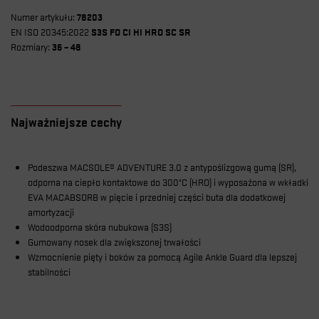
Numer artykułu:
78203
EN ISO 20345:2022
S3S FO CI HI HRO SC SR
Rozmiary:
36 – 48
Najważniejsze cechy
Podeszwa MACSOLE® ADVENTURE 3.0 z antypoślizgową gumą (SR),
odporna na ciepło kontaktowe do 300°C (HRO) i wyposażona w wkładki
EVA MACABSORB w pięcie i przedniej części buta dla dodatkowej
amortyzacji
Wodoodporna skóra nubukowa (S3S)
Gumowany nosek dla zwiększonej trwałości
Wzmocnienie pięty i boków za pomocą Agile Ankle Guard dla lepszej
stabilności