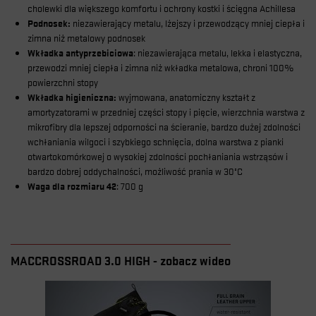
cholewki dla większego komfortu i ochrony kostki i ścięgna Achillesa
Podnosek:
niezawierający metalu, lżejszy i przewodzący mniej ciepła i
zimna niż metalowy podnosek
Wkładka antyprzebiciowa
: niezawierająca metalu, lekka i elastyczna,
przewodzi mniej ciepła i zimna niż wkładka metalowa, chroni 100%
powierzchni stopy
Wkładka higieniczna:
wyjmowana, anatomiczny kształt z
amortyzatorami w przedniej części stopy i pięcie, wierzchnia warstwa z
mikrofibry dla lepszej odporności na ścieranie, bardzo dużej zdolności
wchłaniania wilgoci i szybkiego schnięcia, dolna warstwa z pianki
otwartokomórkowej o wysokiej zdolności pochłaniania wstrząsów i
bardzo dobrej oddychalności, możliwość prania w 30°C
Waga dla rozmiaru 42
: 700 g
MACCROSSROAD 3.0 HIGH - zobacz wideo