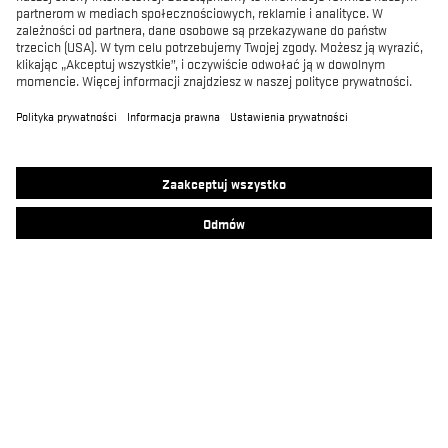
Produkty
MACSOLE SPORT
MACSOLE ADVENTURE 3.0
SUXXEED OFFROAD 2.0
MACASPHALT
MACWELDER
RUN-R
FOCUS 2.0
MACSOLE PLUS 2.0
Kontakt
Heckel - zarejestruj się do newslettera