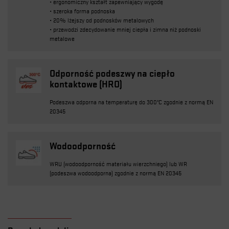
• ergonomiczny kształt zapewniający wygodę
• szeroka forma podnoska
• 20% lżejszy od podnosków metalowych
• przewodzi zdecydowanie mniej ciepła i zimna niż podnoski
metalowe
Odporność podeszwy na ciepło
kontaktowe (HRO)
Podeszwa odporna na temperaturę do 300°C zgodnie z normą EN
20345
Wodoodporność
WRU (wodoodporność materiału wierzchniego) lub WR
(podeszwa wodoodporna) zgodnie z normą EN 20345