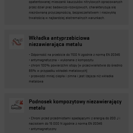
opatentowanej mieszanki kauczuków nitrylowych opracowanych
przez dział prac badawczo-rozwojowych, charakteryzują się
niezrównaną przyczepnością, bezpieczeństwem i niezwykłą
trwałością w najbardziej ekstremalnych warunkach.
Wkładka antyprzebiciowa
niezawierająca metalu
• Odporność na przebicie do 1100 N zgodnie z normą EN 20345
• antymagnetyczna – wykonana z kompozytu
• chroni 100% powierzchni stopy (w przeciwieństwie do średnio
85% w przypadku wkładek metalowych)
• przewodzi mniej ciepła i zimna i jest lżejsza niż wkładka
metalowa
Podnosek kompozytowy niezawierający
metalu
• Chroni przed przedmiotami spadającymi z energią do 200 J i
naciskiem do 15 000 N zgodnie z normą EN 20345
• antymagnetyczny