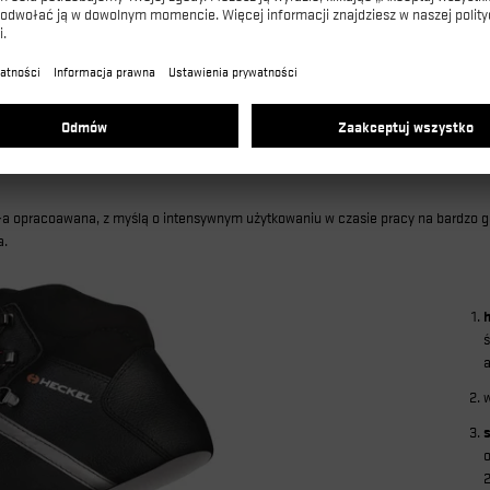
ła opracoawana, z myślą o intensywnym użytkowaniu w czasie pracy na bardzo 
a.
ś
a