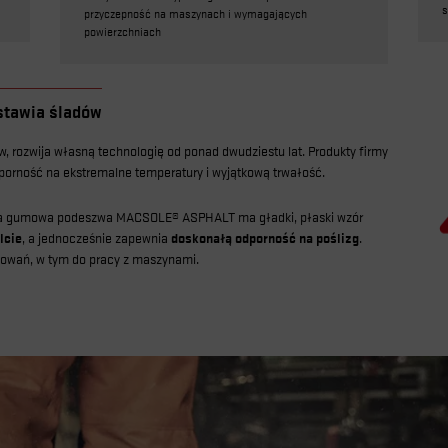
s
przyczepność na maszynach i wymagających
powierzchniach
tawia śladów
 rozwija własną technologię od ponad dwudziestu lat. Produkty firmy
porność na ekstremalne temperatury i wyjątkową trwałość.
nowa gumowa podeszwa MACSOLE® ASPHALT ma gładki, płaski wzór
lcie
, a jednocześnie zapewnia
doskonałą odporność na poślizg
.
osowań, w tym do pracy z maszynami.