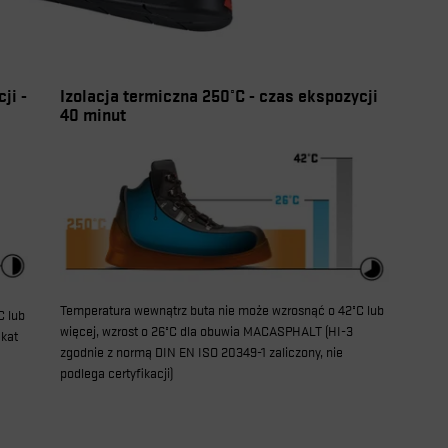
ji -
Izolacja termiczna 250°C - czas ekspozycji
40 minut
Temperatura wewnątrz buta nie może wzrosnąć o 42°C lub
C lub
więcej, wzrost o 26°C dla obuwia MACASPHALT (HI-3
ikat
zgodnie z normą DIN EN ISO 20349-1 zaliczony, nie
podlega certyfikacji)