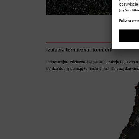
Izolacja termiczna i komfort
Innowacyjna, wielowarstwowa konstrukcja buta zosta
bardzo dobrą izolację termiczną i komfort użytkowani