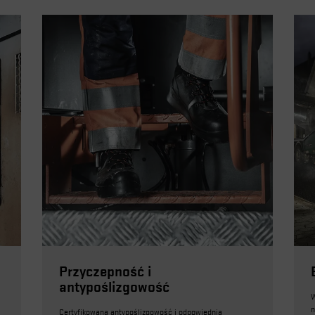
Przyczepność i
antypoślizgowość
W
n
Certyfikowana antypoślizgowość i odpowiednia