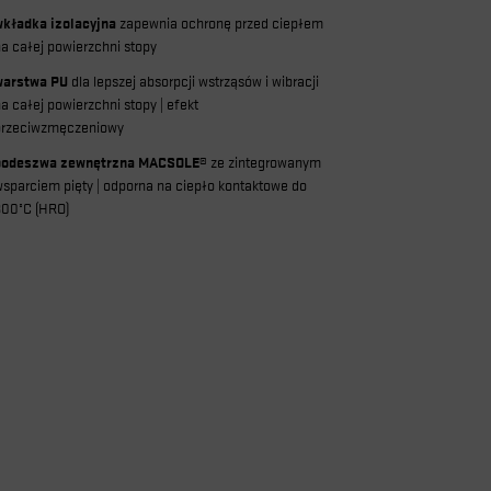
wkładka izolacyjna
zapewnia ochronę przed ciepłem
na całej powierzchni stopy
warstwa PU
dla lepszej absorpcji wstrząsów i wibracji
a całej powierzchni stopy | efekt
przeciwzmęczeniowy
podeszwa zewnętrzna MACSOLE®
ze zintegrowanym
wsparciem pięty | odporna na ciepło kontaktowe do
300°C (HRO)