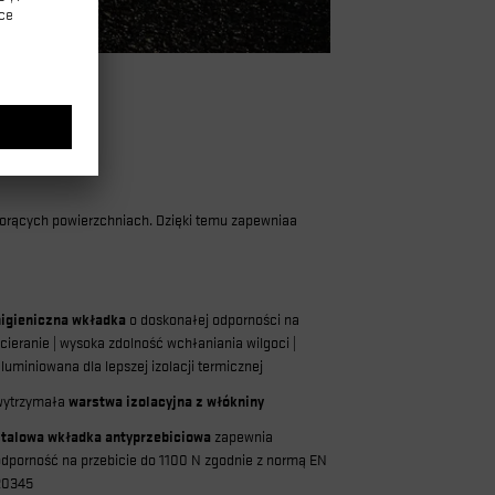
gorących powierzchniach. Dzięki temu zapewniaa
higieniczna wkładka
o doskonałej odporności na
cieranie | wysoka zdolność wchłaniania wilgoci |
luminiowana dla lepszej izolacji termicznej
wytrzymała
warstwa izolacyjna z włókniny
stalowa wkładka antyprzebiciowa
zapewnia
odporność na przebicie do 1100 N zgodnie z normą EN
20345