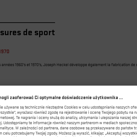
sures de sport
1970
s années 1960’s et 1970’s, Joseph Heckel développe également la fabrication de 