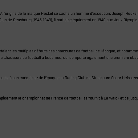
A l’origine de la marque Heckel se cache un homme d'exception: Joseph Heckel
Club de Strasbourg (1945-1948), il participe également en 1948 aux Jeux Olympiq
étaient les multiples défauts des chaussures de football de l’époque, et notamme
emière chaussure de football à bout mou, qui comporte également une première éb
'associe à son coéquipier de l'époque au Racing Club de Strasbourg Oscar Heisserer 
pidement le championnat de France de football se fournit à La Walck et ce jusqu'