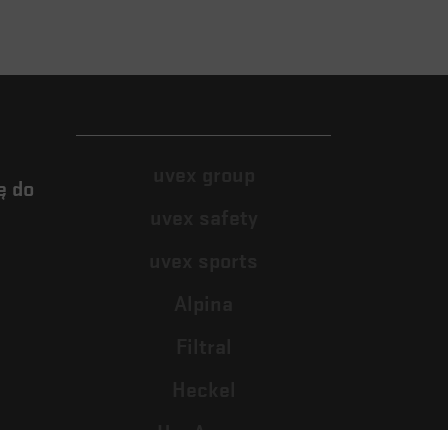
uvex group
ę do
uvex safety
uvex sports
Alpina
Filtral
Heckel
HexArmor