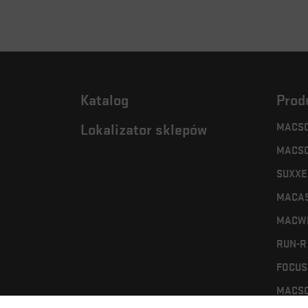
Katalog
Prod
MACSO
Lokalizator sklepów
MACSO
SUXXE
MACA
MACW
RUN-R
FOCUS 
MACSO