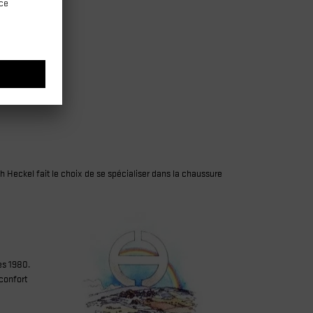
eckel fait le choix de se spécialiser dans la chaussure
es 1980.
confort