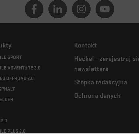
ukty
Kontakt
LE SPORT
Heckel - zarejestruj si
LE ADVENTURE 3.0
newslettera
ED OFFROAD 2.0
Stopka redakcyjna
SPHALT
Ochrona danych
ELDER
2.0
LE PLUS 2.0