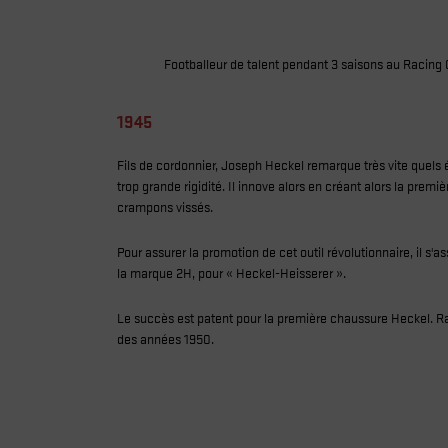
Footballeur de talent pendant 3 saisons au Racing 
1945
Fils de cordonnier, Joseph Heckel remarque très vite quels 
trop grande rigidité. Il innove alors en créant alors la pr
crampons vissés.
Pour assurer la promotion de cet outil révolutionnaire, il s
la marque 2H, pour « Heckel-Heisserer ».
Le succès est patent pour la première chaussure Heckel. Ra
des années 1950.