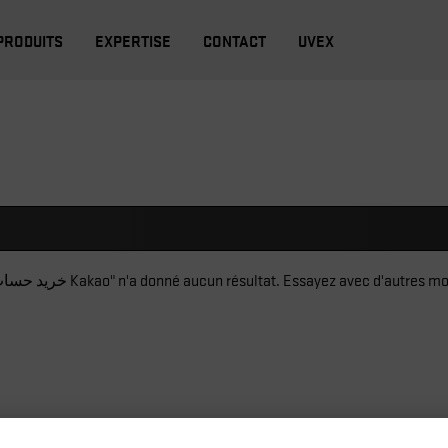
PRODUITS
EXPERTISE
CONTACT
UVEX
La recherche "[acc6.top] خرید حساب اشتراکی Kakao" n'a donné aucun résultat. Essayez avec d'autre